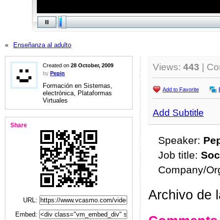
«
Enseñanza al adulto
Views:
443
| C
Created on
28 October, 2009
by
Pepin
Formación en Sistemas,
Add to Favorite
electrónica, Plataformas
Virtuales
Add Subtitle
Share
Speaker:
Pe
Job title:
Soc
Company/Org
Archivo de 
URL:
Embed: