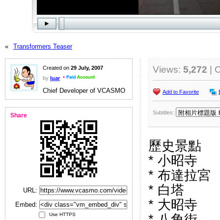
«
Transformers Teaser
Views:
5,272
| 
Created on
29 July, 2007
by
luar
Chief Developer of VCASMO
Add to Favorite
Subtitles:
Share
歷史景點
* 小昭寺
* 布達拉宮
* 白塔
URL:
* 大昭寺
Embed:
Use HTTPS
* 八角街