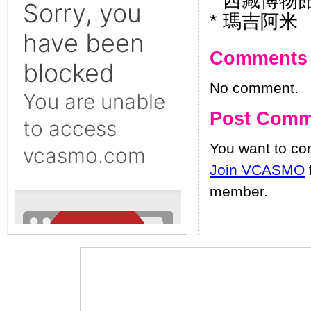
* 西藏博物
* 瑪吉阿米
Comments
No comment.
Post Comm
You want to c
Join VCASMO
member.