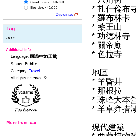
Standard size: 850x360
* 扎什倫布
Blog size: 440x360
Customize
* 羅布林卡
* 藥王山
Tag
* 功德林寺
no tag
* 關帝廟
Additional Info
* 色拉寺
Language:
國語/中文(正體)
Status:
Public
地區
Category:
Travel
All rights reserved ©
* 羊昏井
* 那根拉
* 珠峰大本
* 羊卓雍措
More from luar
現代建築